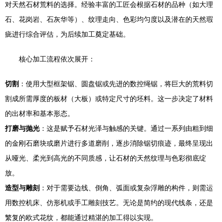
对天然石材荒料的选择。经验丰富的工匠会根据石材的品种（如大理
石、花岗岩、石灰华等）、纹理走向、色彩均匀度以及潜在的天然瑕
疵进行综合评估，为后续加工奠定基础。
核心加工流程依次展开：
切割
：使用大型框架锯、圆盘锯或先进的数控绳锯，将巨大的荒料切
割成所需厚度的板材（大板）或特定尺寸的坯料。这一步决定了材料
的出材率和基本形态。
打磨与抛光
：这是赋予石材光泽与触感的关键。通过一系列由粗到细
的金刚石磨块或磨片进行多道磨削，逐步消除锯切痕迹，最终呈现出
从哑光、柔光到高光的不同质感，让石材的天然纹理与色彩彻底绽
放。
造型与雕刻
：对于需要边线、倒角、弧面或复杂浮雕的构件，则需运
用数控机床、仿形机或手工雕刻技艺。无论是简约的现代线条，还是
繁复的欧式花纹，都能通过精湛的加工得以实现。